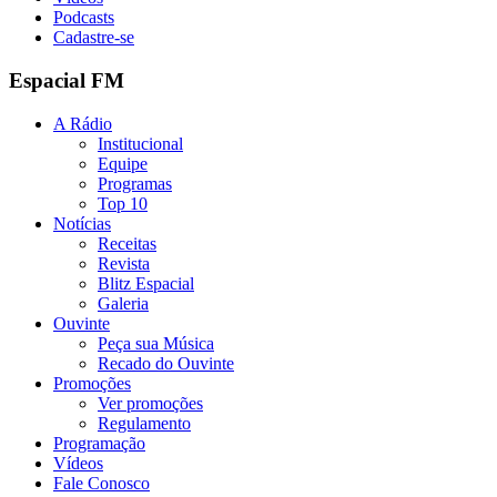
Podcasts
Cadastre-se
Espacial FM
A Rádio
Institucional
Equipe
Programas
Top 10
Notícias
Receitas
Revista
Blitz Espacial
Galeria
Ouvinte
Peça sua Música
Recado do Ouvinte
Promoções
Ver promoções
Regulamento
Programação
Vídeos
Fale Conosco