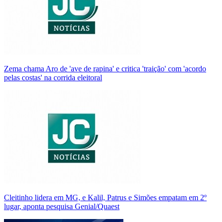
Zema chama Aro de 'ave de rapina' e critica 'traição' com 'acordo
pelas costas' na corrida eleitoral
Cleitinho lidera em MG, e Kalil, Patrus e Simões empatam em 2º
lugar, aponta pesquisa Genial/Quaest