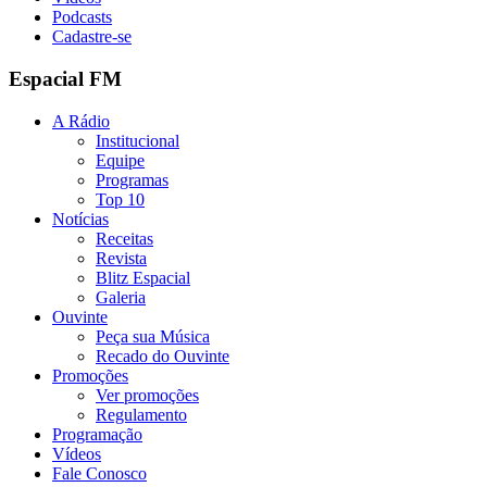
Podcasts
Cadastre-se
Espacial FM
A Rádio
Institucional
Equipe
Programas
Top 10
Notícias
Receitas
Revista
Blitz Espacial
Galeria
Ouvinte
Peça sua Música
Recado do Ouvinte
Promoções
Ver promoções
Regulamento
Programação
Vídeos
Fale Conosco