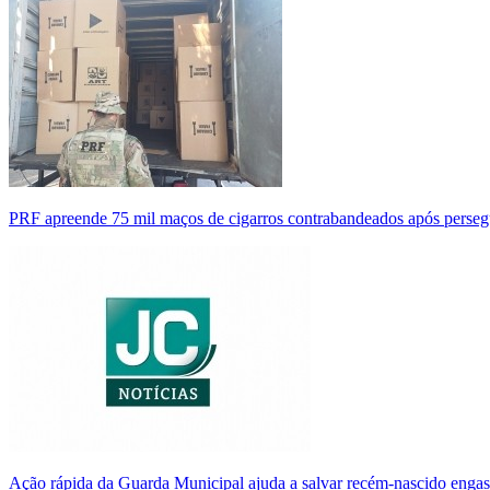
PRF apreende 75 mil maços de cigarros contrabandeados após perse
Ação rápida da Guarda Municipal ajuda a salvar recém-nascido enga