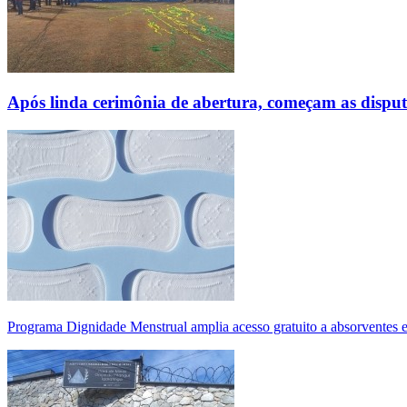
Após linda cerimônia de abertura, começam as disp
Programa Dignidade Menstrual amplia acesso gratuito a absorventes 