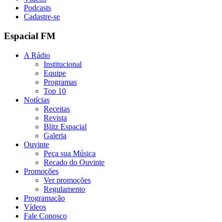
Podcasts
Cadastre-se
Espacial FM
A Rádio
Institucional
Equipe
Programas
Top 10
Notícias
Receitas
Revista
Blitz Espacial
Galeria
Ouvinte
Peça sua Música
Recado do Ouvinte
Promoções
Ver promoções
Regulamento
Programação
Vídeos
Fale Conosco