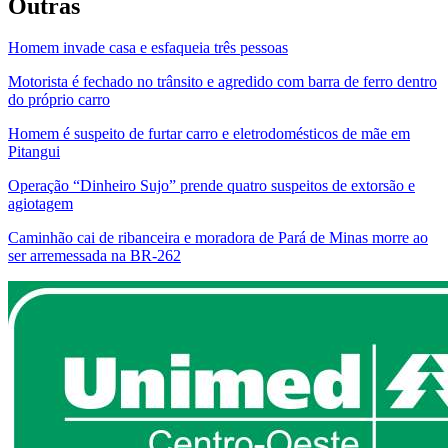
Outras
Homem invade casa e esfaqueia três pessoas
Motorista é fechado no trânsito e agredido com barra de ferro dentro
do próprio carro
Homem é suspeito de furtar carro e eletrodomésticos de mãe em
Pitangui
Operação “Dinheiro Sujo” prende quatro suspeitos de extorsão e
agiotagem
Caminhão cai de ribanceira e moradora de Pará de Minas morre ao
ser arremessada na BR-262