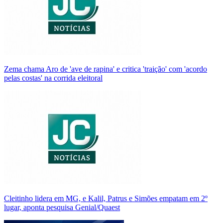
Zema chama Aro de 'ave de rapina' e critica 'traição' com 'acordo
pelas costas' na corrida eleitoral
Cleitinho lidera em MG, e Kalil, Patrus e Simões empatam em 2º
lugar, aponta pesquisa Genial/Quaest