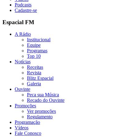
Podcasts
Cadastre-se
Espacial FM
A Rádio
Institucional
Equipe
Programas
Top 10
Notícias
Receitas
Revista
Blitz Espacial
Galeria
Ouvinte
Peça sua Música
Recado do Ouvinte
Promoções
Ver promoções
Regulamento
Programação
Vídeos
Fale Conosco