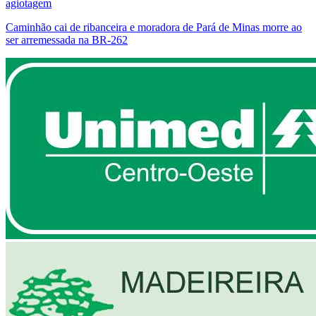
agiotagem
Caminhão cai de ribanceira e moradora de Pará de Minas morre ao
ser arremessada na BR-262