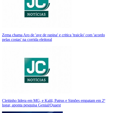
Zema chama Aro de 'ave de rapina' e critica 'traição' com 'acordo
pelas costas' na corrida eleitoral
Cleitinho lidera em MG, e Kalil, Patrus e Simões empatam em 2º
lugar, aponta pesquisa Genial/Quaest