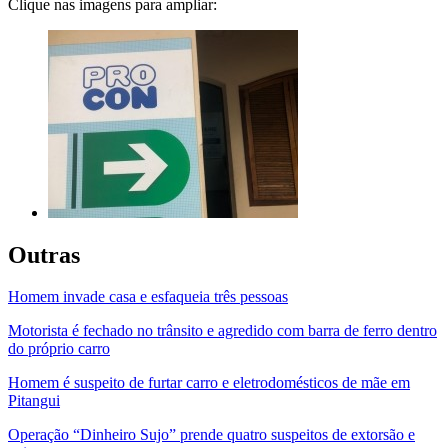
Clique nas imagens para ampliar:
Outras
Homem invade casa e esfaqueia três pessoas
Motorista é fechado no trânsito e agredido com barra de ferro dentro
do próprio carro
Homem é suspeito de furtar carro e eletrodomésticos de mãe em
Pitangui
Operação “Dinheiro Sujo” prende quatro suspeitos de extorsão e