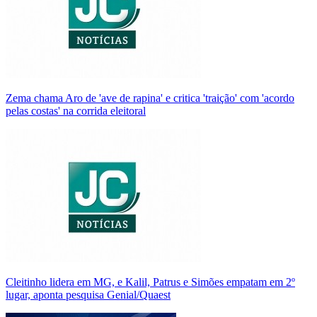
Zema chama Aro de 'ave de rapina' e critica 'traição' com 'acordo
pelas costas' na corrida eleitoral
Cleitinho lidera em MG, e Kalil, Patrus e Simões empatam em 2º
lugar, aponta pesquisa Genial/Quaest