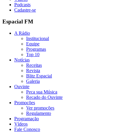
Podcasts
Cadastre-se
Espacial FM
A Rádio
Institucional
Equipe
Programas
Top 10
Notícias
Receitas
Revista
Blitz Espacial
Galeria
Ouvinte
Peça sua Música
Recado do Ouvinte
Promoções
Ver promoções
Regulamento
Programação
Vídeos
Fale Conosco