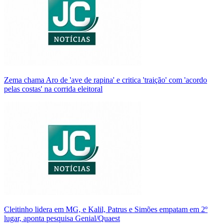
Zema chama Aro de 'ave de rapina' e critica 'traição' com 'acordo
pelas costas' na corrida eleitoral
Cleitinho lidera em MG, e Kalil, Patrus e Simões empatam em 2º
lugar, aponta pesquisa Genial/Quaest