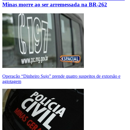
Minas morre ao ser arremessada na BR-262
Operação “Dinheiro Sujo” prende quatro suspeitos de extorsão e
agiotagem