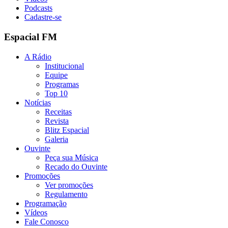
Podcasts
Cadastre-se
Espacial FM
A Rádio
Institucional
Equipe
Programas
Top 10
Notícias
Receitas
Revista
Blitz Espacial
Galeria
Ouvinte
Peça sua Música
Recado do Ouvinte
Promoções
Ver promoções
Regulamento
Programação
Vídeos
Fale Conosco