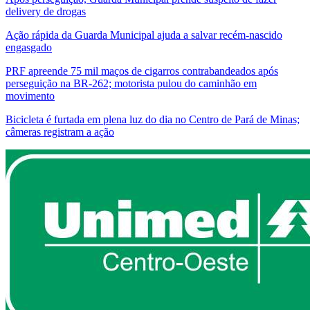
delivery de drogas
Ação rápida da Guarda Municipal ajuda a salvar recém-nascido
engasgado
PRF apreende 75 mil maços de cigarros contrabandeados após
perseguição na BR-262; motorista pulou do caminhão em
movimento
Bicicleta é furtada em plena luz do dia no Centro de Pará de Minas;
câmeras registram a ação