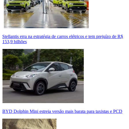
Stellantis erra na estratégia de carros elétricos e tem prejuízo de R$
153,9 bilhões
BYD Dolphin Mini estreia versão mais barata para taxistas e PCD