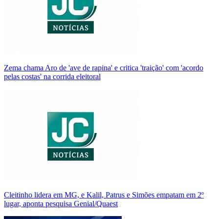
Zema chama Aro de 'ave de rapina' e critica 'traição' com 'acordo
pelas costas' na corrida eleitoral
Cleitinho lidera em MG, e Kalil, Patrus e Simões empatam em 2º
lugar, aponta pesquisa Genial/Quaest