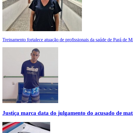
Treinamento fortalece atuação de profissionais da saúde de Pará de 
Justiça marca data do julgamento do acusado de mat