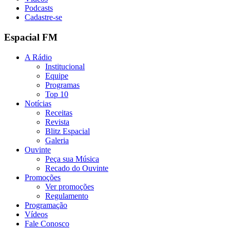
Podcasts
Cadastre-se
Espacial FM
A Rádio
Institucional
Equipe
Programas
Top 10
Notícias
Receitas
Revista
Blitz Espacial
Galeria
Ouvinte
Peça sua Música
Recado do Ouvinte
Promoções
Ver promoções
Regulamento
Programação
Vídeos
Fale Conosco