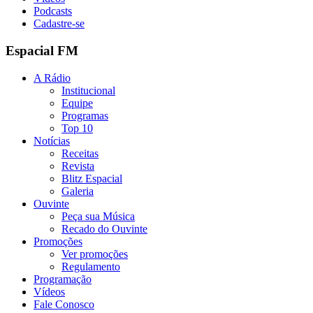
Podcasts
Cadastre-se
Espacial FM
A Rádio
Institucional
Equipe
Programas
Top 10
Notícias
Receitas
Revista
Blitz Espacial
Galeria
Ouvinte
Peça sua Música
Recado do Ouvinte
Promoções
Ver promoções
Regulamento
Programação
Vídeos
Fale Conosco