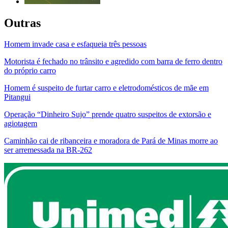
Outras
Homem invade casa e esfaqueia três pessoas
Motorista é fechado no trânsito e agredido com barra de ferro dentro
do próprio carro
Homem é suspeito de furtar carro e eletrodomésticos de mãe em
Pitangui
Operação “Dinheiro Sujo” prende quatro suspeitos de extorsão e
agiotagem
Caminhão cai de ribanceira e moradora de Pará de Minas morre ao
ser arremessada na BR-262