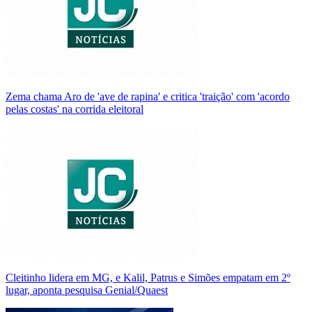
Zema chama Aro de 'ave de rapina' e critica 'traição' com 'acordo
pelas costas' na corrida eleitoral
Cleitinho lidera em MG, e Kalil, Patrus e Simões empatam em 2º
lugar, aponta pesquisa Genial/Quaest