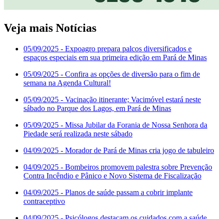
Veja mais Notícias
05/09/2025
- Expoagro prepara palcos diversificados e
espaços especiais em sua primeira edição em Pará de Minas
05/09/2025
- Confira as opções de diversão para o fim de
semana na Agenda Cultural!
05/09/2025
- Vacinação itinerante; Vacimóvel estará neste
sábado no Parque dos Lagos, em Pará de Minas
05/09/2025
- Missa Jubilar da Forania de Nossa Senhora da
Piedade será realizada neste sábado
04/09/2025
- Morador de Pará de Minas cria jogo de tabuleiro
04/09/2025
- Bombeiros promovem palestra sobre Prevenção
Contra Incêndio e Pânico e Novo Sistema de Fiscalização
04/09/2025
- Planos de saúde passam a cobrir implante
contraceptivo
04/09/2025
- Psicólogos destacam os cuidados com a saúde