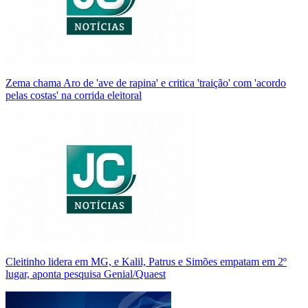
Zema chama Aro de 'ave de rapina' e critica 'traição' com 'acordo
pelas costas' na corrida eleitoral
Cleitinho lidera em MG, e Kalil, Patrus e Simões empatam em 2º
lugar, aponta pesquisa Genial/Quaest