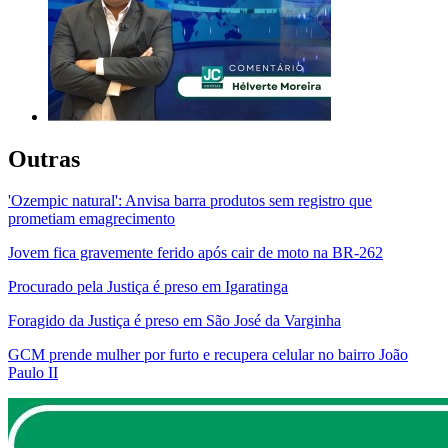
Outras
'Ozempic natural': Anvisa barra produtos sem registro que
prometiam emagrecimento
Jovem fica gravemente ferido após cair de moto na BR-262
Procurado pela Justiça é preso em Igaratinga
Foragido da Justiça é preso em São José da Varginha
GCM prende mulher por furto e recupera celular no bairro João
Paulo II