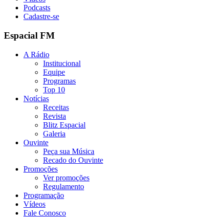
Podcasts
Cadastre-se
Espacial FM
A Rádio
Institucional
Equipe
Programas
Top 10
Notícias
Receitas
Revista
Blitz Espacial
Galeria
Ouvinte
Peça sua Música
Recado do Ouvinte
Promoções
Ver promoções
Regulamento
Programação
Vídeos
Fale Conosco