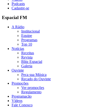
Podcasts
Cadastre-se
Espacial FM
A Rádio
Institucional
Equipe
Programas
Top 10
Notícias
Receitas
Revista
Blitz Espacial
Galeria
Ouvinte
Peça sua Música
Recado do Ouvinte
Promoções
Ver promoções
Regulamento
Programação
Vídeos
Fale Conosco