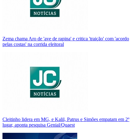
Zema chama Aro de 'ave de rapina' e critica 'traição' com 'acordo
pelas costas' na corrida eleitoral
Cleitinho lidera em MG, e Kalil, Patrus e Simões empatam em 2º
lugar, aponta pesquisa Genial/Quaest