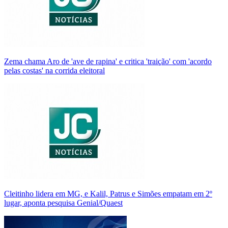
Zema chama Aro de 'ave de rapina' e critica 'traição' com 'acordo
pelas costas' na corrida eleitoral
Cleitinho lidera em MG, e Kalil, Patrus e Simões empatam em 2º
lugar, aponta pesquisa Genial/Quaest