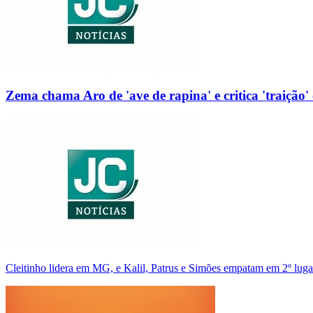
Zema chama Aro de 'ave de rapina' e critica 'traição' 
Cleitinho lidera em MG, e Kalil, Patrus e Simões empatam em 2º luga