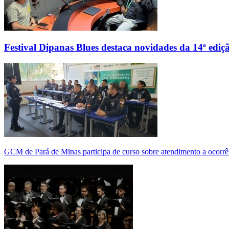
Festival Dipanas Blues destaca novidades da 14ª ediç
GCM de Pará de Minas participa de curso sobre atendimento a ocorrê