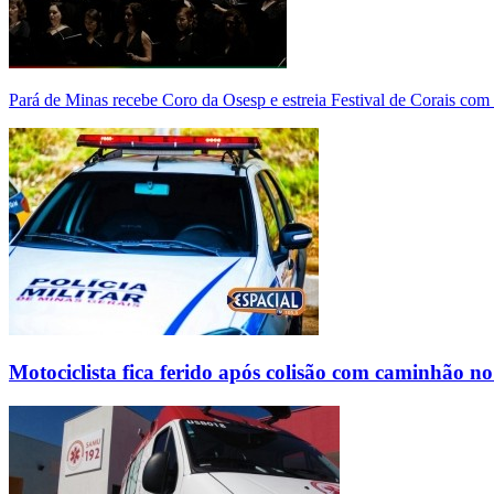
Pará de Minas recebe Coro da Osesp e estreia Festival de Corais com
Motociclista fica ferido após colisão com caminhão n