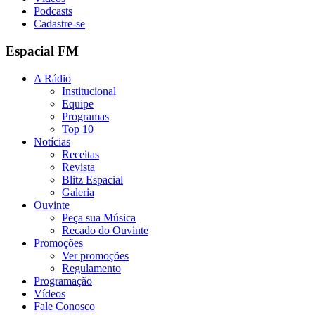
Podcasts
Cadastre-se
Espacial FM
A Rádio
Institucional
Equipe
Programas
Top 10
Notícias
Receitas
Revista
Blitz Espacial
Galeria
Ouvinte
Peça sua Música
Recado do Ouvinte
Promoções
Ver promoções
Regulamento
Programação
Vídeos
Fale Conosco