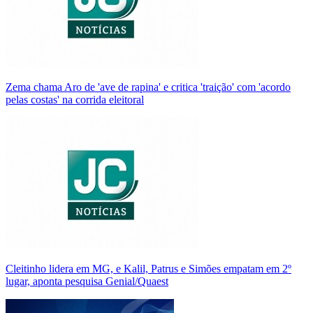
Zema chama Aro de 'ave de rapina' e critica 'traição' com 'acordo
pelas costas' na corrida eleitoral
Cleitinho lidera em MG, e Kalil, Patrus e Simões empatam em 2º
lugar, aponta pesquisa Genial/Quaest