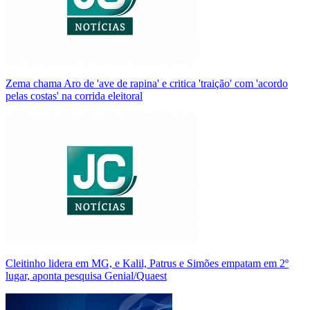
Zema chama Aro de 'ave de rapina' e critica 'traição' com 'acordo
pelas costas' na corrida eleitoral
Cleitinho lidera em MG, e Kalil, Patrus e Simões empatam em 2º
lugar, aponta pesquisa Genial/Quaest