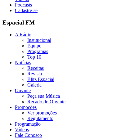
Podcasts
Cadastre-se
Espacial FM
A Rádio
Institucional
Equipe
Programas
Top 10
Notícias
Receitas
Revista
Blitz Espacial
Galeria
Ouvinte
Peça sua Música
Recado do Ouvinte
Promoções
Ver promoções
Regulamento
Programação
Vídeos
Fale Conosco