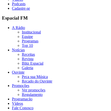
Podcasts
Cadastre-se
Espacial FM
A Rádio
Institucional
Equipe
Programas
Top 10
Notícias
Receitas
Revista
Blitz Espacial
Galeria
Ouvinte
Peça sua Música
Recado do Ouvinte
Promoções
Ver promoções
Regulamento
Programação
Vídeos
Fale Conosco