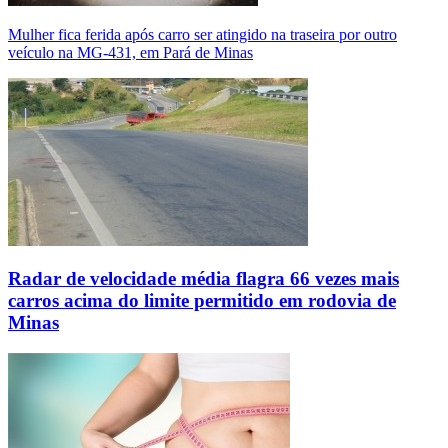
Mulher fica ferida após carro ser atingido na traseira por outro
veículo na MG-431, em Pará de Minas
Radar de velocidade média flagra 66 vezes mais
carros acima do limite permitido em rodovia de
Minas