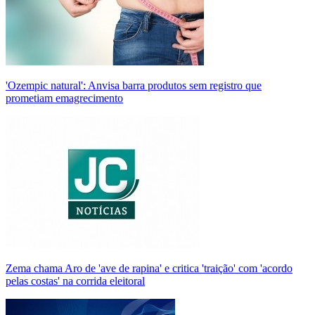
'Ozempic natural': Anvisa barra produtos sem registro que
prometiam emagrecimento
Zema chama Aro de 'ave de rapina' e critica 'traição' com 'acordo
pelas costas' na corrida eleitoral