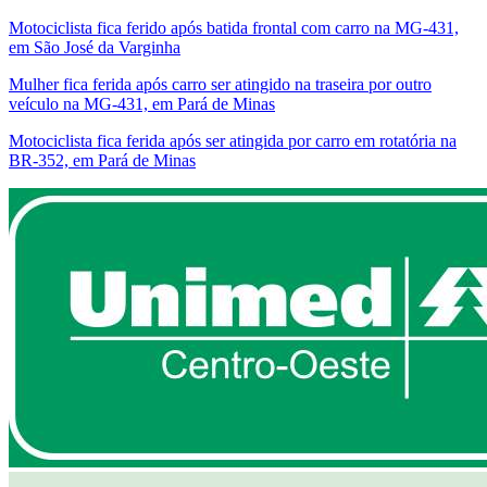
Motociclista fica ferido após batida frontal com carro na MG-431,
em São José da Varginha
Mulher fica ferida após carro ser atingido na traseira por outro
veículo na MG-431, em Pará de Minas
Motociclista fica ferida após ser atingida por carro em rotatória na
BR-352, em Pará de Minas