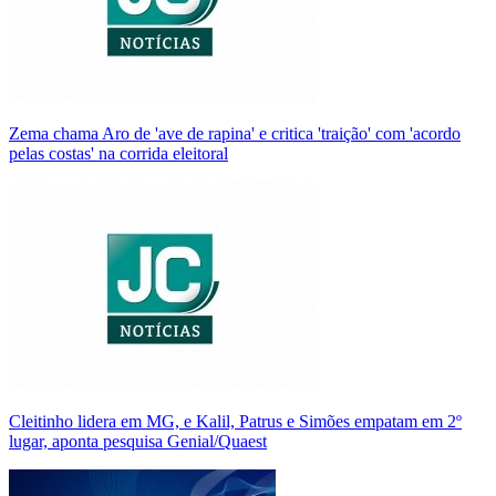
Zema chama Aro de 'ave de rapina' e critica 'traição' com 'acordo
pelas costas' na corrida eleitoral
Cleitinho lidera em MG, e Kalil, Patrus e Simões empatam em 2º
lugar, aponta pesquisa Genial/Quaest