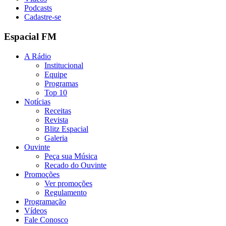
Podcasts
Cadastre-se
Espacial FM
A Rádio
Institucional
Equipe
Programas
Top 10
Notícias
Receitas
Revista
Blitz Espacial
Galeria
Ouvinte
Peça sua Música
Recado do Ouvinte
Promoções
Ver promoções
Regulamento
Programação
Vídeos
Fale Conosco