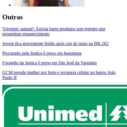
Outras
'Ozempic natural': Anvisa barra produtos sem registro que
prometiam emagrecimento
Jovem fica gravemente ferido após cair de moto na BR-262
Procurado pela Justiça é preso em Igaratinga
Foragido da Justiça é preso em São José da Varginha
GCM prende mulher por furto e recupera celular no bairro João
Paulo II