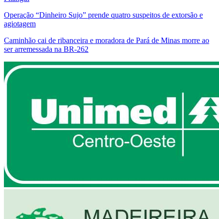
Operação “Dinheiro Sujo” prende quatro suspeitos de extorsão e
agiotagem
Caminhão cai de ribanceira e moradora de Pará de Minas morre ao
ser arremessada na BR-262