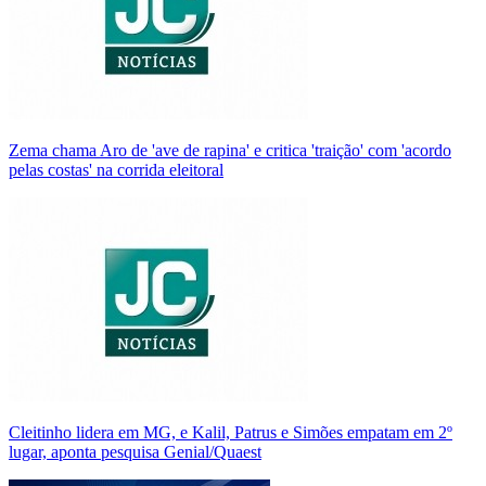
Zema chama Aro de 'ave de rapina' e critica 'traição' com 'acordo
pelas costas' na corrida eleitoral
Cleitinho lidera em MG, e Kalil, Patrus e Simões empatam em 2º
lugar, aponta pesquisa Genial/Quaest