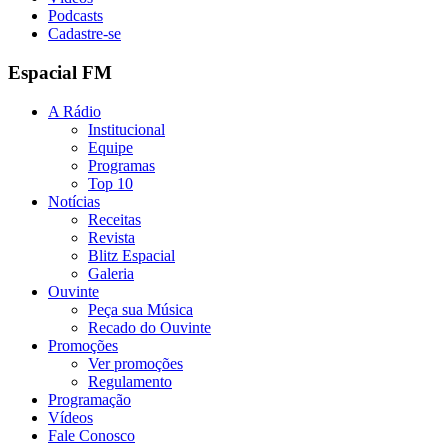
Podcasts
Cadastre-se
Espacial FM
A Rádio
Institucional
Equipe
Programas
Top 10
Notícias
Receitas
Revista
Blitz Espacial
Galeria
Ouvinte
Peça sua Música
Recado do Ouvinte
Promoções
Ver promoções
Regulamento
Programação
Vídeos
Fale Conosco