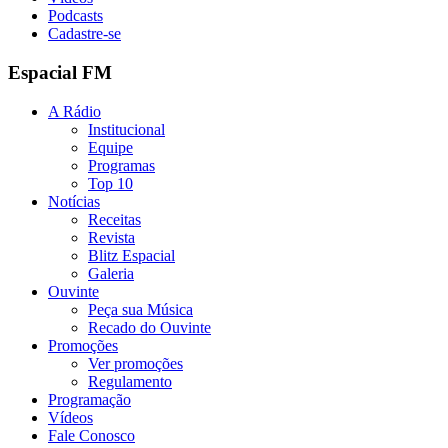
Podcasts
Cadastre-se
Espacial FM
A Rádio
Institucional
Equipe
Programas
Top 10
Notícias
Receitas
Revista
Blitz Espacial
Galeria
Ouvinte
Peça sua Música
Recado do Ouvinte
Promoções
Ver promoções
Regulamento
Programação
Vídeos
Fale Conosco