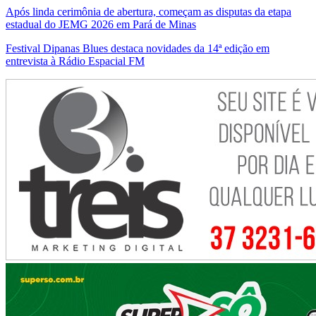
Após linda cerimônia de abertura, começam as disputas da etapa
estadual do JEMG 2026 em Pará de Minas
Festival Dipanas Blues destaca novidades da 14ª edição em
entrevista à Rádio Espacial FM