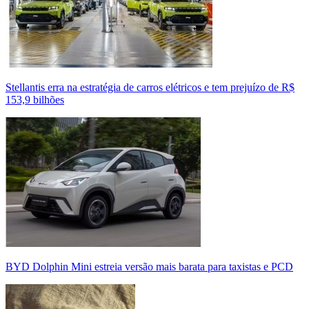
Stellantis erra na estratégia de carros elétricos e tem prejuízo de R$
153,9 bilhões
BYD Dolphin Mini estreia versão mais barata para taxistas e PCD