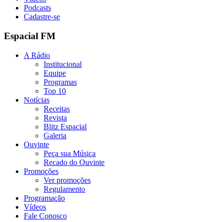
Podcasts
Cadastre-se
Espacial FM
A Rádio
Institucional
Equipe
Programas
Top 10
Notícias
Receitas
Revista
Blitz Espacial
Galeria
Ouvinte
Peça sua Música
Recado do Ouvinte
Promoções
Ver promoções
Regulamento
Programação
Vídeos
Fale Conosco