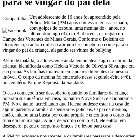
para se vingar do pai dela
Um adolescente de 16 anos foi apreendido pela
Compartilhar:
Polícia Militar (PM) após confessar ter assassinado,
com golpes de tesoura, uma menina de 4 anos, no
último domingo (3), em Barbacena, na região do
Campo das Vertentes de Minas Gerais. Conforme o Boletim de
Ocorrência, o autor confesso afirmou ter cometido o crime para se
vingar do pai da criança, alegando ser vítima de bullying.
Além de matá-la, o adolescente ainda tentou atear fogo no corpo da
criança, identificada como Helena Victoria de Oliveira Silva, que era
sua prima. As famílias moravam em andares diferentes do mesmo
imóvel. O corpo da menina foi enterrado nessa segunda-feira (4/8),
no cemitério Parque Repouso da Saudade.
O caso começou a ser descoberto quando os familiares da criança
notaram sua ausência em casa, no bairro Nova Suíça, e acionaram a
PM. No entanto, acreditando que Helena pudesse estar na casa de
algum parente, a família dispensou os policiais. O pai da menina,
então, iniciou uma busca por conta própria e encontrou o corpo da
filha em um matagal. Ainda de acordo com o BO, ele entrou em
desespero, pegou o corpo nos braços e o levou para casa.
A PM foi acionada novamente, e os familiares passaram a desconfiar