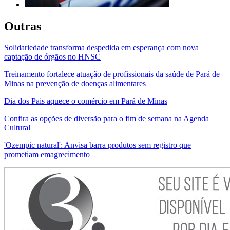
Outras
Solidariedade transforma despedida em esperança com nova
captação de órgãos no HNSC
Treinamento fortalece atuação de profissionais da saúde de Pará de
Minas na prevenção de doenças alimentares
Dia dos Pais aquece o comércio em Pará de Minas
Confira as opções de diversão para o fim de semana na Agenda
Cultural
'Ozempic natural': Anvisa barra produtos sem registro que
prometiam emagrecimento