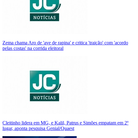
Zema chama Aro de 'ave de rapina' e critica 'traição' com 'acordo
pelas costas' na corrida eleitoral
Cleitinho lidera em MG, e Kalil, Patrus e Simões empatam em 2º
lugar, aponta pesquisa Genial/Quaest