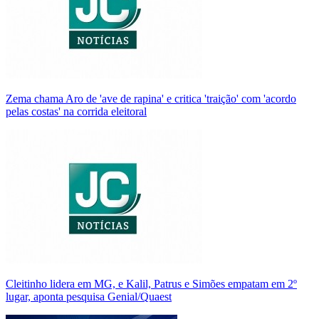
Zema chama Aro de 'ave de rapina' e critica 'traição' com 'acordo
pelas costas' na corrida eleitoral
Cleitinho lidera em MG, e Kalil, Patrus e Simões empatam em 2º
lugar, aponta pesquisa Genial/Quaest