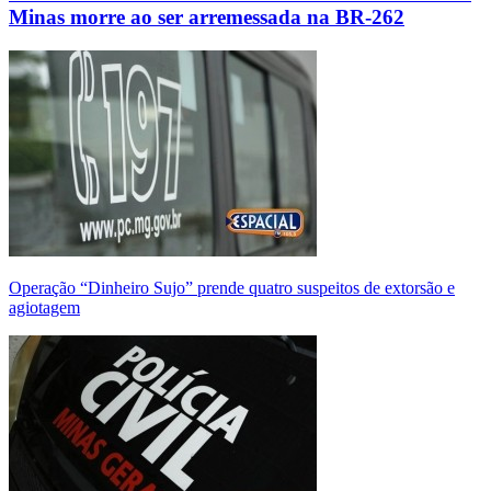
Minas morre ao ser arremessada na BR-262
Operação “Dinheiro Sujo” prende quatro suspeitos de extorsão e
agiotagem