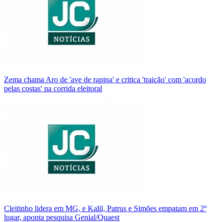
Zema chama Aro de 'ave de rapina' e critica 'traição' com 'acordo
pelas costas' na corrida eleitoral
Cleitinho lidera em MG, e Kalil, Patrus e Simões empatam em 2º
lugar, aponta pesquisa Genial/Quaest