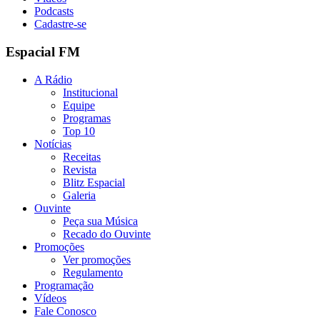
Podcasts
Cadastre-se
Espacial FM
A Rádio
Institucional
Equipe
Programas
Top 10
Notícias
Receitas
Revista
Blitz Espacial
Galeria
Ouvinte
Peça sua Música
Recado do Ouvinte
Promoções
Ver promoções
Regulamento
Programação
Vídeos
Fale Conosco