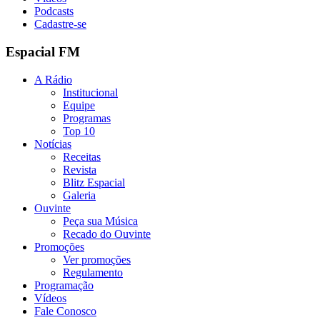
Podcasts
Cadastre-se
Espacial FM
A Rádio
Institucional
Equipe
Programas
Top 10
Notícias
Receitas
Revista
Blitz Espacial
Galeria
Ouvinte
Peça sua Música
Recado do Ouvinte
Promoções
Ver promoções
Regulamento
Programação
Vídeos
Fale Conosco