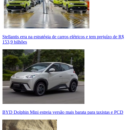
Stellantis erra na estratégia de carros elétricos e tem prejuízo de R$
153,9 bilhões
BYD Dolphin Mini estreia versão mais barata para taxistas e PCD