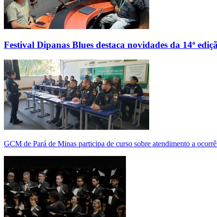
Festival Dipanas Blues destaca novidades da 14ª ediç
GCM de Pará de Minas participa de curso sobre atendimento a ocorrê