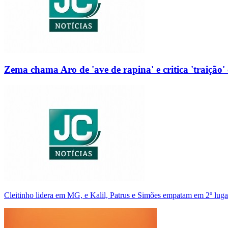
Zema chama Aro de 'ave de rapina' e critica 'traição' 
Cleitinho lidera em MG, e Kalil, Patrus e Simões empatam em 2º luga