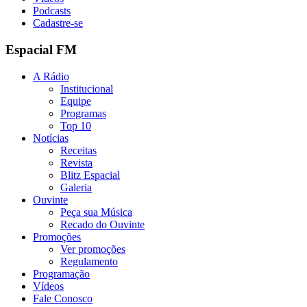
Podcasts
Cadastre-se
Espacial FM
A Rádio
Institucional
Equipe
Programas
Top 10
Notícias
Receitas
Revista
Blitz Espacial
Galeria
Ouvinte
Peça sua Música
Recado do Ouvinte
Promoções
Ver promoções
Regulamento
Programação
Vídeos
Fale Conosco