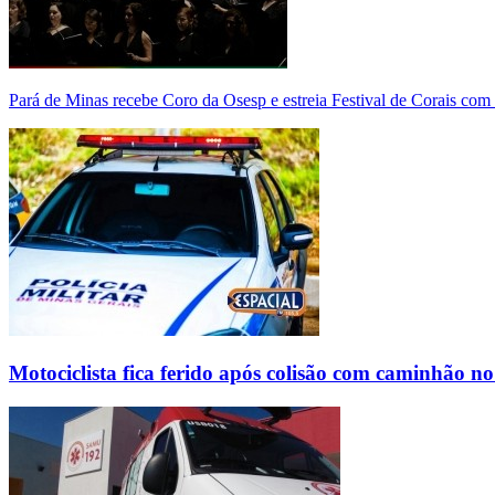
Pará de Minas recebe Coro da Osesp e estreia Festival de Corais com
Motociclista fica ferido após colisão com caminhão n