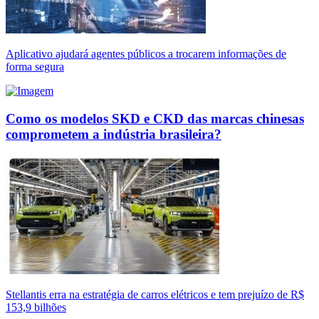
Aplicativo ajudará agentes públicos a trocarem informações de
forma segura
Como os modelos SKD e CKD das marcas chinesas
comprometem a indústria brasileira?
Stellantis erra na estratégia de carros elétricos e tem prejuízo de R$
153,9 bilhões