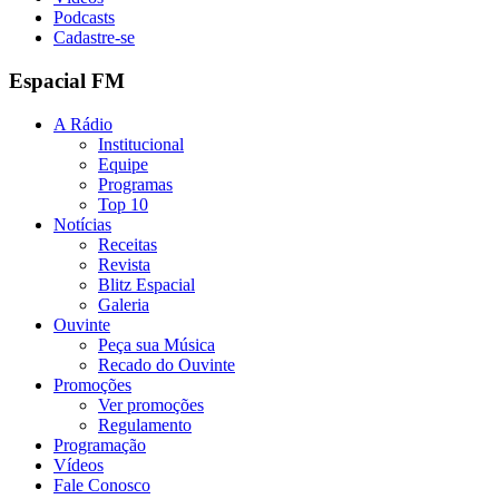
Podcasts
Cadastre-se
Espacial FM
A Rádio
Institucional
Equipe
Programas
Top 10
Notícias
Receitas
Revista
Blitz Espacial
Galeria
Ouvinte
Peça sua Música
Recado do Ouvinte
Promoções
Ver promoções
Regulamento
Programação
Vídeos
Fale Conosco