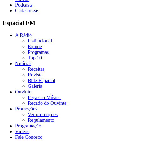
Podcasts
Cadastre-se
Espacial FM
A Rádio
Institucional
Equipe
Programas
Top 10
Notícias
Receitas
Revista
Blitz Espacial
Galeria
Ouvinte
Peça sua Música
Recado do Ouvinte
Promoções
Ver promoções
Regulamento
Programação
Vídeos
Fale Conosco