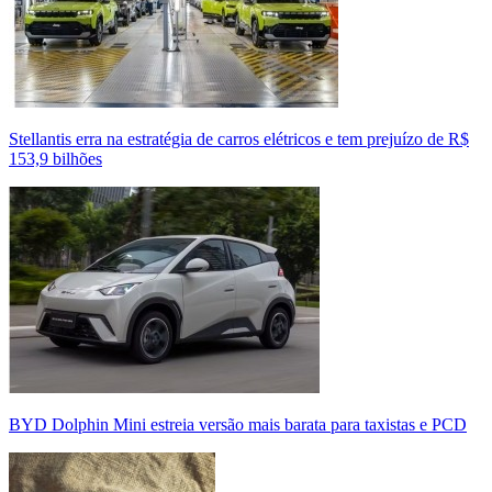
Stellantis erra na estratégia de carros elétricos e tem prejuízo de R$
153,9 bilhões
BYD Dolphin Mini estreia versão mais barata para taxistas e PCD