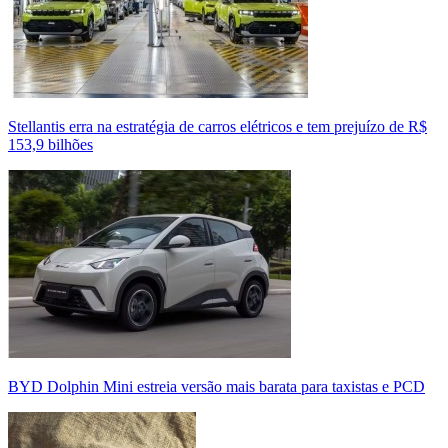
Stellantis erra na estratégia de carros elétricos e tem prejuízo de R$
153,9 bilhões
BYD Dolphin Mini estreia versão mais barata para taxistas e PCD