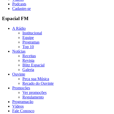
Podcasts
Cadastre-se
Espacial FM
A Rádio
Institucional
Equipe
Programas
Top 10
Notícias
Receitas
Revista
Blitz Espacial
Galeria
Ouvinte
Peça sua Música
Recado do Ouvinte
Promoções
Ver promoções
Regulamento
Programação
Vídeos
Fale Conosco