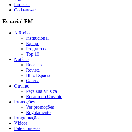
Podcasts
Cadastre-se
Espacial FM
A Rádio
Institucional
Equipe
Programas
Top 10
Notícias
Receitas
Revista
Blitz Espacial
Galeria
Ouvinte
Peça sua Música
Recado do Ouvinte
Promoções
Ver promoções
Regulamento
Programação
Vídeos
Fale Conosco