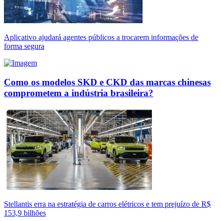
Aplicativo ajudará agentes públicos a trocarem informações de
forma segura
Como os modelos SKD e CKD das marcas chinesas
comprometem a indústria brasileira?
Stellantis erra na estratégia de carros elétricos e tem prejuízo de R$
153,9 bilhões