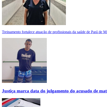
Treinamento fortalece atuação de profissionais da saúde de Pará de 
Justiça marca data do julgamento do acusado de mat