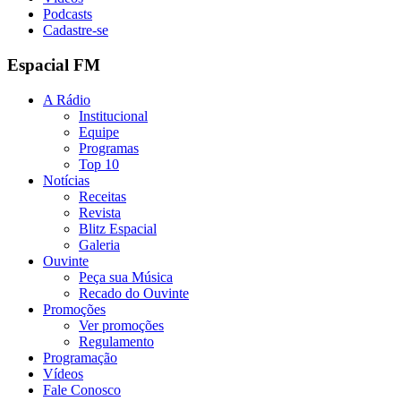
Podcasts
Cadastre-se
Espacial FM
A Rádio
Institucional
Equipe
Programas
Top 10
Notícias
Receitas
Revista
Blitz Espacial
Galeria
Ouvinte
Peça sua Música
Recado do Ouvinte
Promoções
Ver promoções
Regulamento
Programação
Vídeos
Fale Conosco