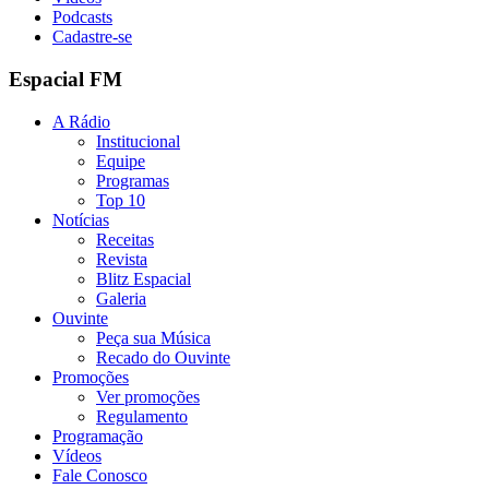
Podcasts
Cadastre-se
Espacial FM
A Rádio
Institucional
Equipe
Programas
Top 10
Notícias
Receitas
Revista
Blitz Espacial
Galeria
Ouvinte
Peça sua Música
Recado do Ouvinte
Promoções
Ver promoções
Regulamento
Programação
Vídeos
Fale Conosco