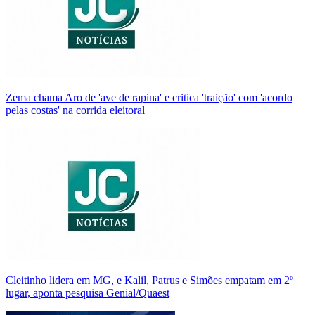
Zema chama Aro de 'ave de rapina' e critica 'traição' com 'acordo
pelas costas' na corrida eleitoral
Cleitinho lidera em MG, e Kalil, Patrus e Simões empatam em 2º
lugar, aponta pesquisa Genial/Quaest