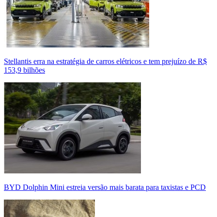
Stellantis erra na estratégia de carros elétricos e tem prejuízo de R$
153,9 bilhões
BYD Dolphin Mini estreia versão mais barata para taxistas e PCD