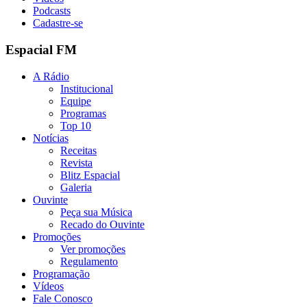
Podcasts
Cadastre-se
Espacial FM
A Rádio
Institucional
Equipe
Programas
Top 10
Notícias
Receitas
Revista
Blitz Espacial
Galeria
Ouvinte
Peça sua Música
Recado do Ouvinte
Promoções
Ver promoções
Regulamento
Programação
Vídeos
Fale Conosco