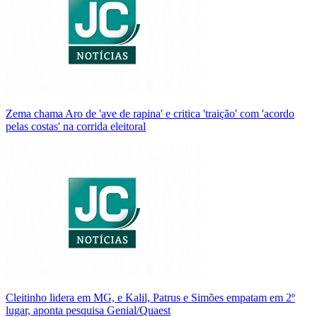
Zema chama Aro de 'ave de rapina' e critica 'traição' com 'acordo
pelas costas' na corrida eleitoral
Cleitinho lidera em MG, e Kalil, Patrus e Simões empatam em 2º
lugar, aponta pesquisa Genial/Quaest