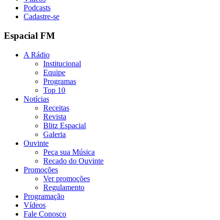
Podcasts
Cadastre-se
Espacial FM
A Rádio
Institucional
Equipe
Programas
Top 10
Notícias
Receitas
Revista
Blitz Espacial
Galeria
Ouvinte
Peça sua Música
Recado do Ouvinte
Promoções
Ver promoções
Regulamento
Programação
Vídeos
Fale Conosco