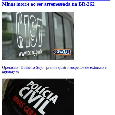
Minas morre ao ser arremessada na BR-262
Operação “Dinheiro Sujo” prende quatro suspeitos de extorsão e
agiotagem