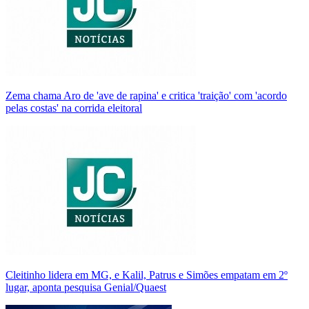
Zema chama Aro de 'ave de rapina' e critica 'traição' com 'acordo
pelas costas' na corrida eleitoral
Cleitinho lidera em MG, e Kalil, Patrus e Simões empatam em 2º
lugar, aponta pesquisa Genial/Quaest