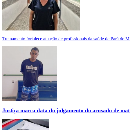
Treinamento fortalece atuação de profissionais da saúde de Pará de 
Justiça marca data do julgamento do acusado de mat