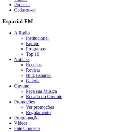
Podcasts
Cadastre-se
Espacial FM
A Rádio
Institucional
Equipe
Programas
Top 10
Notícias
Receitas
Revista
Blitz Espacial
Galeria
Ouvinte
Peça sua Música
Recado do Ouvinte
Promoções
Ver promoções
Regulamento
Programação
Vídeos
Fale Conosco