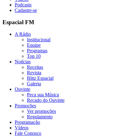
Podcasts
Cadastre-se
Espacial FM
A Rádio
Institucional
Equipe
Programas
Top 10
Notícias
Receitas
Revista
Blitz Espacial
Galeria
Ouvinte
Peça sua Música
Recado do Ouvinte
Promoções
Ver promoções
Regulamento
Programação
Vídeos
Fale Conosco