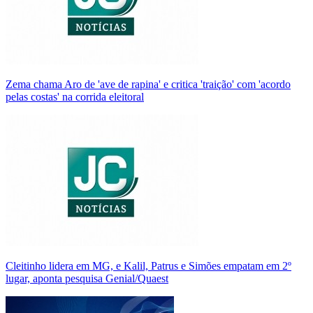
Zema chama Aro de 'ave de rapina' e critica 'traição' com 'acordo
pelas costas' na corrida eleitoral
Cleitinho lidera em MG, e Kalil, Patrus e Simões empatam em 2º
lugar, aponta pesquisa Genial/Quaest