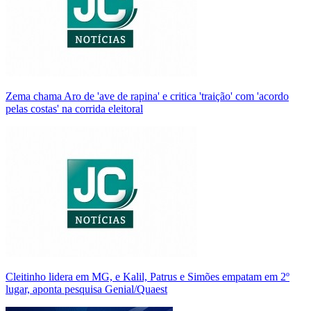
Zema chama Aro de 'ave de rapina' e critica 'traição' com 'acordo
pelas costas' na corrida eleitoral
Cleitinho lidera em MG, e Kalil, Patrus e Simões empatam em 2º
lugar, aponta pesquisa Genial/Quaest