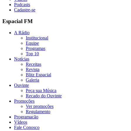
Podcasts
Cadastre-se
Espacial FM
A Rádio
Institucional
Equipe
Programas
Top 10
Notícias
Receitas
Revista
Blitz Espacial
Galeria
Ouvinte
Peça sua Música
Recado do Ouvinte
Promoções
Ver promoções
Regulamento
Programação
Vídeos
Fale Conosco