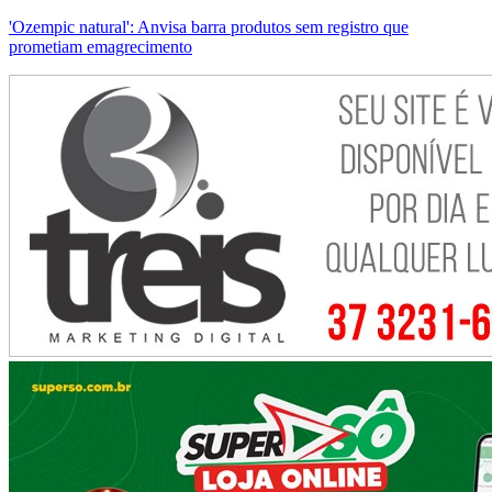
'Ozempic natural': Anvisa barra produtos sem registro que
prometiam emagrecimento