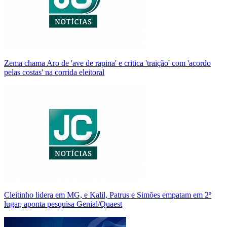
Zema chama Aro de 'ave de rapina' e critica 'traição' com 'acordo
pelas costas' na corrida eleitoral
Cleitinho lidera em MG, e Kalil, Patrus e Simões empatam em 2º
lugar, aponta pesquisa Genial/Quaest