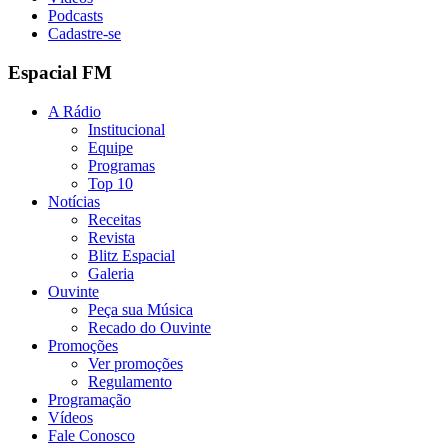
Podcasts
Cadastre-se
Espacial FM
A Rádio
Institucional
Equipe
Programas
Top 10
Notícias
Receitas
Revista
Blitz Espacial
Galeria
Ouvinte
Peça sua Música
Recado do Ouvinte
Promoções
Ver promoções
Regulamento
Programação
Vídeos
Fale Conosco