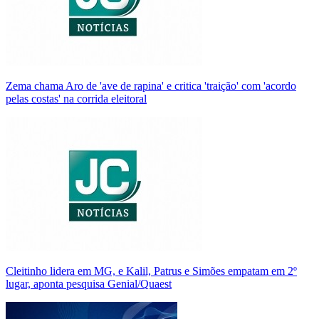
Zema chama Aro de 'ave de rapina' e critica 'traição' com 'acordo
pelas costas' na corrida eleitoral
Cleitinho lidera em MG, e Kalil, Patrus e Simões empatam em 2º
lugar, aponta pesquisa Genial/Quaest