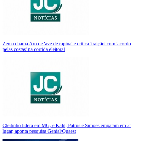
Zema chama Aro de 'ave de rapina' e critica 'traição' com 'acordo
pelas costas' na corrida eleitoral
Cleitinho lidera em MG, e Kalil, Patrus e Simões empatam em 2º
lugar, aponta pesquisa Genial/Quaest