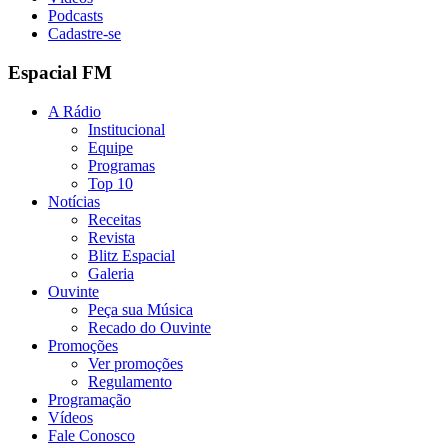
Podcasts
Cadastre-se
Espacial FM
A Rádio
Institucional
Equipe
Programas
Top 10
Notícias
Receitas
Revista
Blitz Espacial
Galeria
Ouvinte
Peça sua Música
Recado do Ouvinte
Promoções
Ver promoções
Regulamento
Programação
Vídeos
Fale Conosco