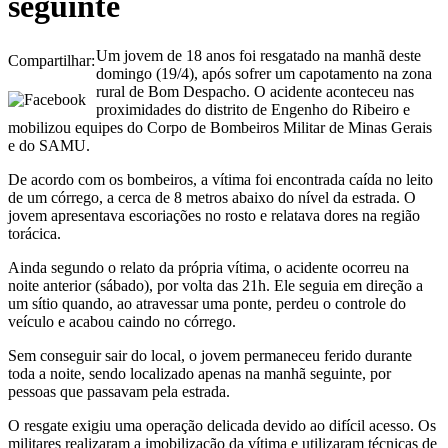
seguinte
Um jovem de 18 anos foi resgatado na manhã deste
Compartilhar:
domingo (19/4), após sofrer um capotamento na zona
rural de Bom Despacho. O acidente aconteceu nas
proximidades do distrito de Engenho do Ribeiro e
mobilizou equipes do Corpo de Bombeiros Militar de Minas Gerais
e do SAMU.
De acordo com os bombeiros, a vítima foi encontrada caída no leito
de um córrego, a cerca de 8 metros abaixo do nível da estrada. O
jovem apresentava escoriações no rosto e relatava dores na região
torácica.
Ainda segundo o relato da própria vítima, o acidente ocorreu na
noite anterior (sábado), por volta das 21h. Ele seguia em direção a
um sítio quando, ao atravessar uma ponte, perdeu o controle do
veículo e acabou caindo no córrego.
Sem conseguir sair do local, o jovem permaneceu ferido durante
toda a noite, sendo localizado apenas na manhã seguinte, por
pessoas que passavam pela estrada.
O resgate exigiu uma operação delicada devido ao difícil acesso. Os
militares realizaram a imobilização da vítima e utilizaram técnicas de