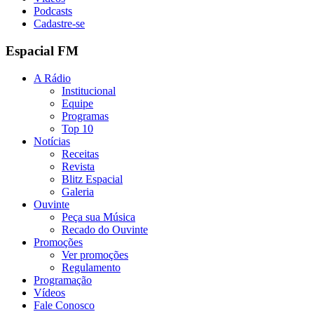
Podcasts
Cadastre-se
Espacial FM
A Rádio
Institucional
Equipe
Programas
Top 10
Notícias
Receitas
Revista
Blitz Espacial
Galeria
Ouvinte
Peça sua Música
Recado do Ouvinte
Promoções
Ver promoções
Regulamento
Programação
Vídeos
Fale Conosco