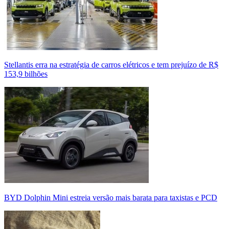
Stellantis erra na estratégia de carros elétricos e tem prejuízo de R$
153,9 bilhões
BYD Dolphin Mini estreia versão mais barata para taxistas e PCD