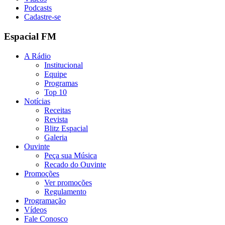
Podcasts
Cadastre-se
Espacial FM
A Rádio
Institucional
Equipe
Programas
Top 10
Notícias
Receitas
Revista
Blitz Espacial
Galeria
Ouvinte
Peça sua Música
Recado do Ouvinte
Promoções
Ver promoções
Regulamento
Programação
Vídeos
Fale Conosco