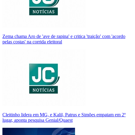
Zema chama Aro de 'ave de rapina' e critica 'traição' com 'acordo
pelas costas' na corrida eleitoral
Cleitinho lidera em MG, e Kalil, Patrus e Simões empatam em 2º
lugar, aponta pesquisa Genial/Quaest