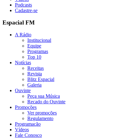
Podcasts
Cadastre-se
Espacial FM
A Rádio
Institucional
Equipe
Programas
Top 10
Notícias
Receitas
Revista
Blitz Espacial
Galeria
Ouvinte
Peça sua Música
Recado do Ouvinte
Promoções
Ver promoções
Regulamento
Programação
Vídeos
Fale Conosco