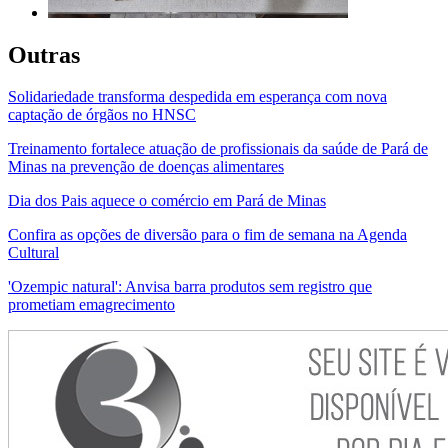
Outras
Solidariedade transforma despedida em esperança com nova
captação de órgãos no HNSC
Treinamento fortalece atuação de profissionais da saúde de Pará de
Minas na prevenção de doenças alimentares
Dia dos Pais aquece o comércio em Pará de Minas
Confira as opções de diversão para o fim de semana na Agenda
Cultural
'Ozempic natural': Anvisa barra produtos sem registro que
prometiam emagrecimento