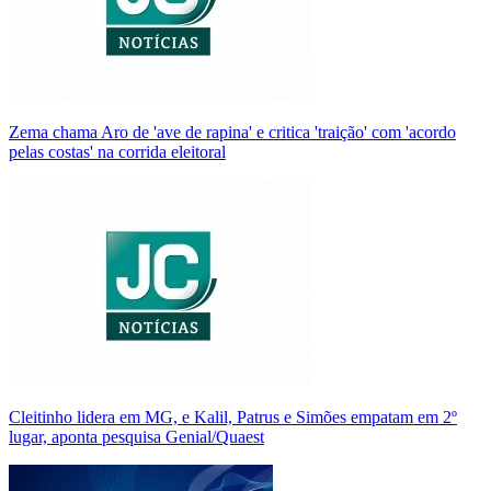
Zema chama Aro de 'ave de rapina' e critica 'traição' com 'acordo
pelas costas' na corrida eleitoral
Cleitinho lidera em MG, e Kalil, Patrus e Simões empatam em 2º
lugar, aponta pesquisa Genial/Quaest