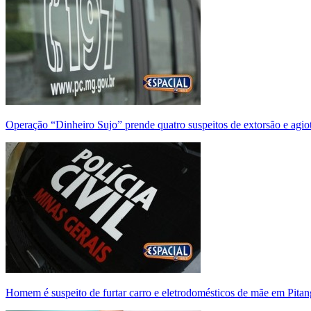
Operação “Dinheiro Sujo” prende quatro suspeitos de extorsão e agi
Homem é suspeito de furtar carro e eletrodomésticos de mãe em Pitan