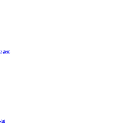
otagem
gui