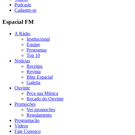
Podcasts
Cadastre-se
Espacial FM
A Rádio
Institucional
Equipe
Programas
Top 10
Notícias
Receitas
Revista
Blitz Espacial
Galeria
Ouvinte
Peça sua Música
Recado do Ouvinte
Promoções
Ver promoções
Regulamento
Programação
Vídeos
Fale Conosco