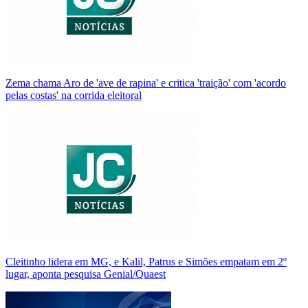
Zema chama Aro de 'ave de rapina' e critica 'traição' com 'acordo
pelas costas' na corrida eleitoral
Cleitinho lidera em MG, e Kalil, Patrus e Simões empatam em 2º
lugar, aponta pesquisa Genial/Quaest