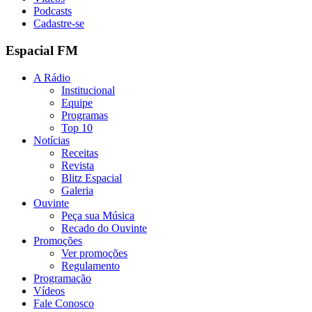
Podcasts
Cadastre-se
Espacial FM
A Rádio
Institucional
Equipe
Programas
Top 10
Notícias
Receitas
Revista
Blitz Espacial
Galeria
Ouvinte
Peça sua Música
Recado do Ouvinte
Promoções
Ver promoções
Regulamento
Programação
Vídeos
Fale Conosco