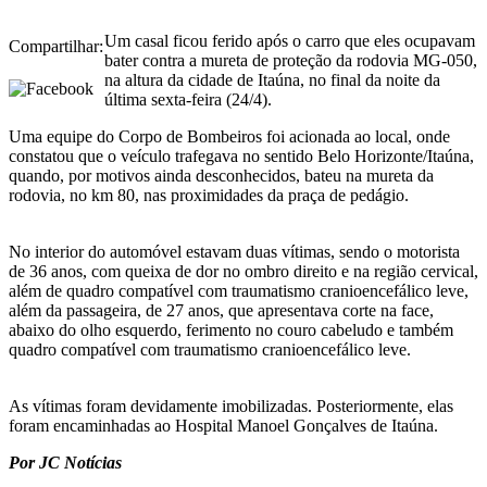
Um casal ficou ferido após o carro que eles ocupavam
Compartilhar:
bater contra a mureta de proteção da rodovia MG-050,
na altura da cidade de Itaúna, no final da noite da
última sexta-feira (24/4).
Uma equipe do Corpo de Bombeiros foi acionada ao local, onde
constatou que o veículo trafegava no sentido Belo Horizonte/Itaúna,
quando, por motivos ainda desconhecidos, bateu na mureta da
rodovia, no km 80, nas proximidades da praça de pedágio.
No interior do automóvel estavam duas vítimas, sendo o motorista
de 36 anos, com queixa de dor no ombro direito e na região cervical,
além de quadro compatível com traumatismo cranioencefálico leve,
além da passageira, de 27 anos, que apresentava corte na face,
abaixo do olho esquerdo, ferimento no couro cabeludo e também
quadro compatível com traumatismo cranioencefálico leve.
As vítimas foram devidamente imobilizadas. Posteriormente, elas
foram encaminhadas ao Hospital Manoel Gonçalves de Itaúna.
Por JC Notícias