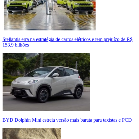
Stellantis erra na estratégia de carros elétricos e tem prejuízo de R$
153,9 bilhões
BYD Dolphin Mini estreia versão mais barata para taxistas e PCD