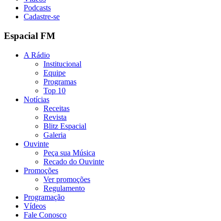
Podcasts
Cadastre-se
Espacial FM
A Rádio
Institucional
Equipe
Programas
Top 10
Notícias
Receitas
Revista
Blitz Espacial
Galeria
Ouvinte
Peça sua Música
Recado do Ouvinte
Promoções
Ver promoções
Regulamento
Programação
Vídeos
Fale Conosco