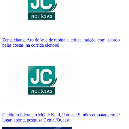
Zema chama Aro de 'ave de rapina' e critica 'traição' com 'acordo
pelas costas' na corrida eleitoral
Cleitinho lidera em MG, e Kalil, Patrus e Simões empatam em 2º
lugar, aponta pesquisa Genial/Quaest