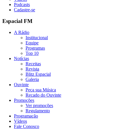
Podcasts
Cadastre-se
Espacial FM
A Rádio
Institucional
Equipe
Programas
Top 10
Notícias
Receitas
Revista
Blitz Espacial
Galeria
Ouvinte
Peça sua Música
Recado do Ouvinte
Promoções
Ver promoções
Regulamento
Programação
Vídeos
Fale Conosco