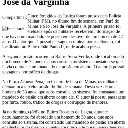
José da Varginha
Cinco foragidos da Justiça foram presos pela Polícia
Compartilhar:
Militar (PM), no último fim de semana, em Pará de
Minas e São José da Varginha. A primeira prisão foi
efetuada após os militares receberem informação de
que havia um mandado de prisão em desfavor de um homem de 42
anos. O autor que já possui passagem criminal por estelionato, foi
localizado no Bairro João Paulo II, onde acabou preso.
A segunda prisão ocorreu no Bairro Serra Verde, onde foi abordado
um homem de 32 anos e após consulta ao sistema constatou-se que
havia contra ele um mandado de prisão em aberto. O autor já possui
passagens por tráfico de drogas.
Na Praça Afonso Pena, no Centro de Pará de Minas, os militares
efetuaram a terceira prisão do fim de semana. Desta vez de um
homem de 33 anos, que após consulta ao sistema, foi constatada um
mandado de prisão em aberto contra ele. O autor já possui passagens
por furto, roubo, tráfico de drogas e corrupção de menores.
Já no domingo (8/6), no Bairro Recanto da Lagoa, durante
patrulhamento, foi abordado um homem de 30 anos, que após
consulta ao sistema, foi constatado um mandado de prisão em aberto
em desfavor do mesmo. O autor foi preso. Ele possui passagens por