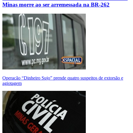
Minas morre ao ser arremessada na BR-262
Operação “Dinheiro Sujo” prende quatro suspeitos de extorsão e
agiotagem