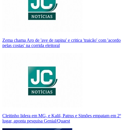
Zema chama Aro de 'ave de rapina' e critica 'traição' com 'acordo
pelas costas' na corrida eleitoral
Cleitinho lidera em MG, e Kalil, Patrus e Simões empatam em 2º
lugar, aponta pesquisa Genial/Quaest