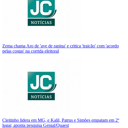
Zema chama Aro de 'ave de rapina' e critica 'traição' com 'acordo
pelas costas' na corrida eleitoral
Cleitinho lidera em MG, e Kalil, Patrus e Simões empatam em 2º
lugar, aponta pesquisa Genial/Quaest