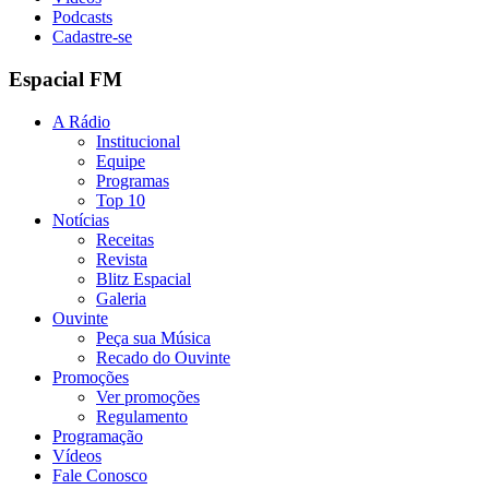
Podcasts
Cadastre-se
Espacial FM
A Rádio
Institucional
Equipe
Programas
Top 10
Notícias
Receitas
Revista
Blitz Espacial
Galeria
Ouvinte
Peça sua Música
Recado do Ouvinte
Promoções
Ver promoções
Regulamento
Programação
Vídeos
Fale Conosco