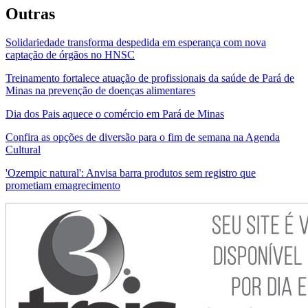
Outras
Solidariedade transforma despedida em esperança com nova
captação de órgãos no HNSC
Treinamento fortalece atuação de profissionais da saúde de Pará de
Minas na prevenção de doenças alimentares
Dia dos Pais aquece o comércio em Pará de Minas
Confira as opções de diversão para o fim de semana na Agenda
Cultural
'Ozempic natural': Anvisa barra produtos sem registro que
prometiam emagrecimento