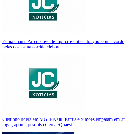
Zema chama Aro de 'ave de rapina' e critica 'traição' com 'acordo
pelas costas' na corrida eleitoral
Cleitinho lidera em MG, e Kalil, Patrus e Simões empatam em 2º
lugar, aponta pesquisa Genial/Quaest