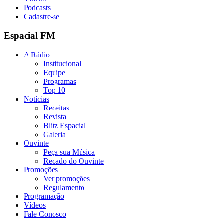
Podcasts
Cadastre-se
Espacial FM
A Rádio
Institucional
Equipe
Programas
Top 10
Notícias
Receitas
Revista
Blitz Espacial
Galeria
Ouvinte
Peça sua Música
Recado do Ouvinte
Promoções
Ver promoções
Regulamento
Programação
Vídeos
Fale Conosco