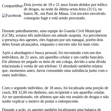
Dois jovens de 18 e 21 anos foram detidos por tráfico
Compartilhar:
de drogas, na noite da última sexta-feira (31/1), no
bairro JK, em Pará de Minas. Um terceiro envolvido
conseguiu fugir e está sendo procurado.
Durante patrulhamento, uma equipe da Guarda Civil Municipal
(GCM), avistou três indivíduos em atitude suspeita. Ao perceberem
a presença dos agentes, eles fugiram por um matagal, porém dois
deles foram alcançados, enquanto o terceiro não foi mais visto.
Após a abordagem e busca pessoal, foi encontrado com um dos
indivíduos, de 21 anos, um aparelho celular e um cartão bancário.
Ele afirmou ter pegado os itens de um colega, devido a uma dívida
relacionada à venda de um telefone. O abordado também relatou
que, momentos antes, havia consumido uma substância junto com o
outro indivíduo.
Com o segundo indivíduo, de 18 anos, foi localizada uma porção de
crack, R$ 32,00 em dinheiro, um recipiente e um aparelho celular.
Ao ser questionado, ele afirmou que não era usuário de drogas e não
soube explicar o motivo de portar o entorpecente.
Durante a ação, os agentes também localizaram uma balança de