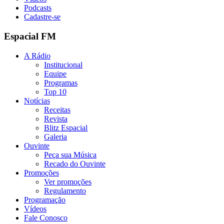
Podcasts
Cadastre-se
Espacial FM
A Rádio
Institucional
Equipe
Programas
Top 10
Notícias
Receitas
Revista
Blitz Espacial
Galeria
Ouvinte
Peça sua Música
Recado do Ouvinte
Promoções
Ver promoções
Regulamento
Programação
Vídeos
Fale Conosco