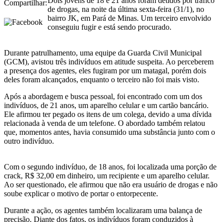
Dois jovens de 18 e 21 anos foram detidos por tráfico
Compartilhar:
de drogas, na noite da última sexta-feira (31/1), no
bairro JK, em Pará de Minas. Um terceiro envolvido
conseguiu fugir e está sendo procurado.
Durante patrulhamento, uma equipe da Guarda Civil Municipal
(GCM), avistou três indivíduos em atitude suspeita. Ao perceberem
a presença dos agentes, eles fugiram por um matagal, porém dois
deles foram alcançados, enquanto o terceiro não foi mais visto.
Após a abordagem e busca pessoal, foi encontrado com um dos
indivíduos, de 21 anos, um aparelho celular e um cartão bancário.
Ele afirmou ter pegado os itens de um colega, devido a uma dívida
relacionada à venda de um telefone. O abordado também relatou
que, momentos antes, havia consumido uma substância junto com o
outro indivíduo.
Com o segundo indivíduo, de 18 anos, foi localizada uma porção de
crack, R$ 32,00 em dinheiro, um recipiente e um aparelho celular.
Ao ser questionado, ele afirmou que não era usuário de drogas e não
soube explicar o motivo de portar o entorpecente.
Durante a ação, os agentes também localizaram uma balança de
precisão. Diante dos fatos, os indivíduos foram conduzidos à