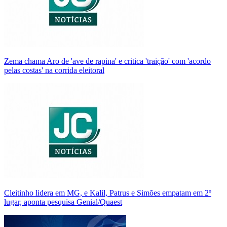
Zema chama Aro de 'ave de rapina' e critica 'traição' com 'acordo
pelas costas' na corrida eleitoral
Cleitinho lidera em MG, e Kalil, Patrus e Simões empatam em 2º
lugar, aponta pesquisa Genial/Quaest