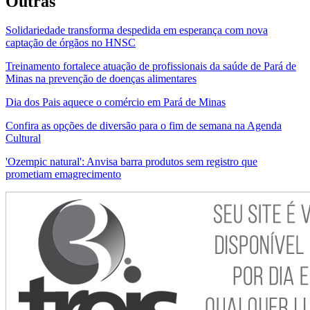
Outras
Solidariedade transforma despedida em esperança com nova
captação de órgãos no HNSC
Treinamento fortalece atuação de profissionais da saúde de Pará de
Minas na prevenção de doenças alimentares
Dia dos Pais aquece o comércio em Pará de Minas
Confira as opções de diversão para o fim de semana na Agenda
Cultural
'Ozempic natural': Anvisa barra produtos sem registro que
prometiam emagrecimento