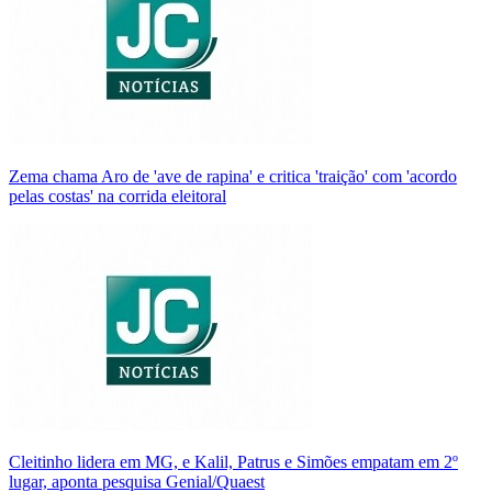
Zema chama Aro de 'ave de rapina' e critica 'traição' com 'acordo
pelas costas' na corrida eleitoral
Cleitinho lidera em MG, e Kalil, Patrus e Simões empatam em 2º
lugar, aponta pesquisa Genial/Quaest