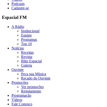
Podcasts
Cadastre-se
Espacial FM
A Rádio
Institucional
Equipe
Programas
Top 10
Notícias
Receitas
Revista
Blitz Espacial
Galeria
Ouvinte
Peça sua Música
Recado do Ouvinte
Promoções
Ver promoções
Regulamento
Programação
Vídeos
Fale Conosco