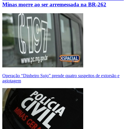
Minas morre ao ser arremessada na BR-262
Operação “Dinheiro Sujo” prende quatro suspeitos de extorsão e
agiotagem