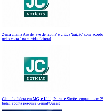
Zema chama Aro de 'ave de rapina' e critica 'traição' com 'acordo
pelas costas' na corrida eleitoral
Cleitinho lidera em MG, e Kalil, Patrus e Simões empatam em 2º
lugar, aponta pesquisa Genial/Quaest