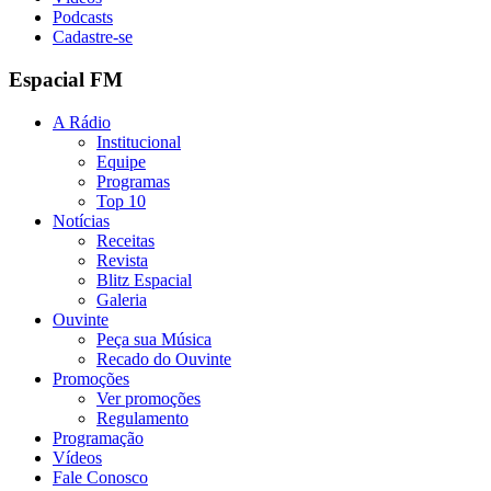
Podcasts
Cadastre-se
Espacial FM
A Rádio
Institucional
Equipe
Programas
Top 10
Notícias
Receitas
Revista
Blitz Espacial
Galeria
Ouvinte
Peça sua Música
Recado do Ouvinte
Promoções
Ver promoções
Regulamento
Programação
Vídeos
Fale Conosco