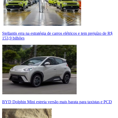
Stellantis erra na estratégia de carros elétricos e tem prejuízo de R$
153,9 bilhões
BYD Dolphin Mini estreia versão mais barata para taxistas e PCD