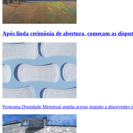
Após linda cerimônia de abertura, começam as disp
Programa Dignidade Menstrual amplia acesso gratuito a absorventes 