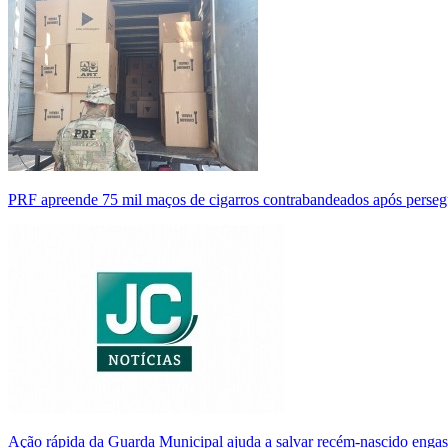
PRF apreende 75 mil maços de cigarros contrabandeados após perse
Ação rápida da Guarda Municipal ajuda a salvar recém-nascido enga