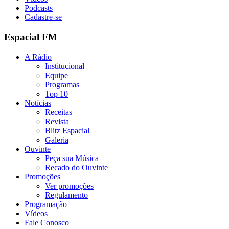
Podcasts
Cadastre-se
Espacial FM
A Rádio
Institucional
Equipe
Programas
Top 10
Notícias
Receitas
Revista
Blitz Espacial
Galeria
Ouvinte
Peça sua Música
Recado do Ouvinte
Promoções
Ver promoções
Regulamento
Programação
Vídeos
Fale Conosco