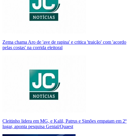
Zema chama Aro de 'ave de rapina' e critica 'traição' com 'acordo
pelas costas' na corrida eleitoral
Cleitinho lidera em MG, e Kalil, Patrus e Simões empatam em 2º
lugar, aponta pesquisa Genial/Quaest