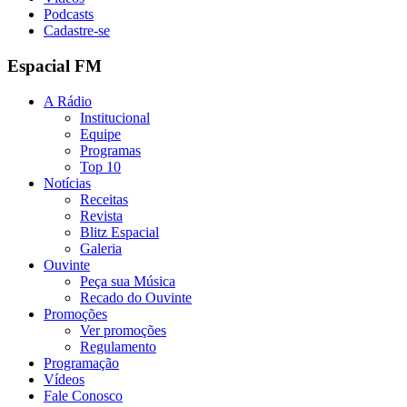
Podcasts
Cadastre-se
Espacial FM
A Rádio
Institucional
Equipe
Programas
Top 10
Notícias
Receitas
Revista
Blitz Espacial
Galeria
Ouvinte
Peça sua Música
Recado do Ouvinte
Promoções
Ver promoções
Regulamento
Programação
Vídeos
Fale Conosco