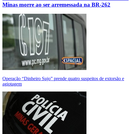
Minas morre ao ser arremessada na BR-262
Operação “Dinheiro Sujo” prende quatro suspeitos de extorsão e
agiotagem