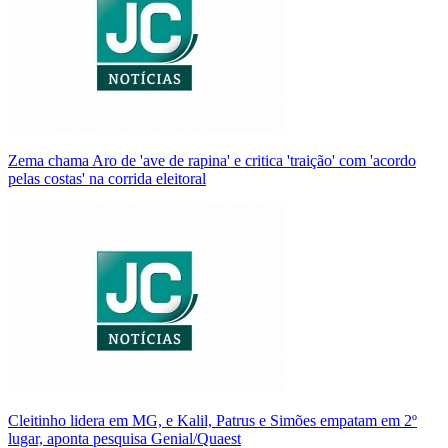
Zema chama Aro de 'ave de rapina' e critica 'traição' com 'acordo
pelas costas' na corrida eleitoral
Cleitinho lidera em MG, e Kalil, Patrus e Simões empatam em 2º
lugar, aponta pesquisa Genial/Quaest