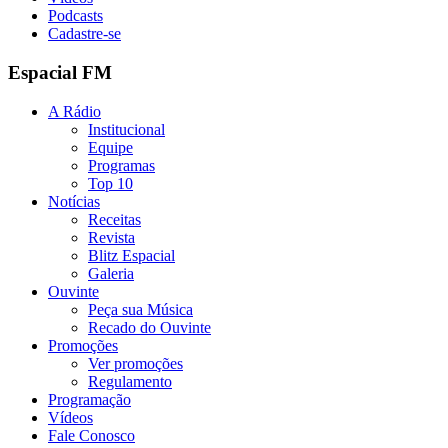
Podcasts
Cadastre-se
Espacial FM
A Rádio
Institucional
Equipe
Programas
Top 10
Notícias
Receitas
Revista
Blitz Espacial
Galeria
Ouvinte
Peça sua Música
Recado do Ouvinte
Promoções
Ver promoções
Regulamento
Programação
Vídeos
Fale Conosco