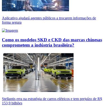
Aplicativo ajudará agentes públicos a trocarem informações de
forma segura
Como os modelos SKD e CKD das marcas chinesas
comprometem a indústria brasileira?
Stellantis erra na estratégia de carros elétricos e tem prejuízo de R$
153,9 bilhões