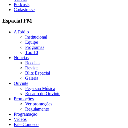
Podcasts
Cadastre-se
Espacial FM
A Rádio
Institucional
Equipe
Programas
Top 10
Notícias
Receitas
Revista
Blitz Espacial
Galeria
Ouvinte
Peça sua Música
Recado do Ouvinte
Promoções
Ver promoções
Regulamento
Programação
Vídeos
Fale Conosco