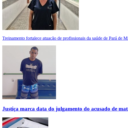
Treinamento fortalece atuação de profissionais da saúde de Pará de 
Justiça marca data do julgamento do acusado de mat